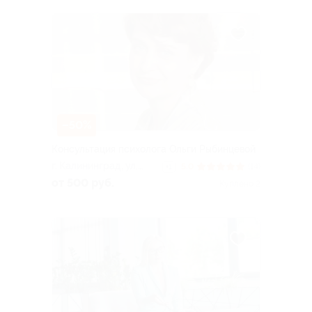
–50%
Консультация психолога Ольги Рыбинцевой
г. Калининград, ул.
5.0
(14)
+1
Георгия Димитрова, д.
от 500 руб.
Куплено 2
28, каб. 3