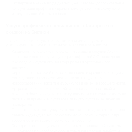
Экспертное мнение. Когда диагноз уже известен, дополнительные
консультации профильных врачей помогут уточнить схему лечения
и получить новый взгляд на болезнь.
Услуги профильных специалистов в Таганроге со
скидкой на Биглион
У нас на сайте регулярно появляются скидки на услуги
узкопрофильных врачей. В том числе таких специальностей:
Кардиолог – специалист по болезням сердца и сосудов. Акции
часто включают консультацию с расшифровкой ЭКГ, проведение
УЗИ сердца и суточного мониторирования артериального
давления.
Хирург – врач, который проводит плановые и срочные операции и
манипуляции. В том числе мелкие, такие как удаление
новообразований, вскрытие фурункулов и лечение вросшего ногтя.
Артролог – специалист, который занимается диагностикой и
лечением болезней суставов. По купону можно получить скидку на
первичный прием, УЗИ суставов или внутрисуставные инъекции
препаратов.
Психолог – оказывает услуги для ментального здоровья. Например,
сеансы индивидуальной психологической помощи, терапия при
тревожности или семейное консультирование.
Эндокринолог – специалист по болезням гормональной системы.
Он помогает при проблемах со щитовидной железой, диабете и