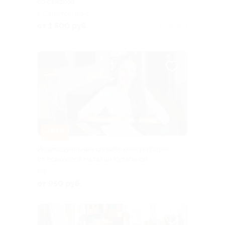
со скидкой
г. Саратов, пр-т
Столыпина, д. 8
от 1 500 руб.
Куплено 1
–81%
Индивидуальные онлайн-консультации
от психолога Натальи Кулягиной
РФ
от 950 руб.