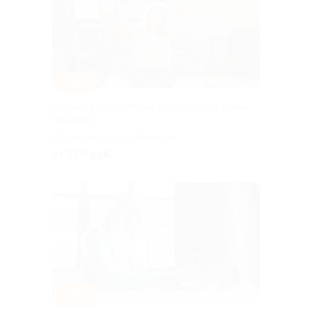
–50%
Онлайн-консультации от психолога Елены
Поповой
г. Красноярск, ул. Маерчака,
д. 18 (204)
от 750 руб.
–50%