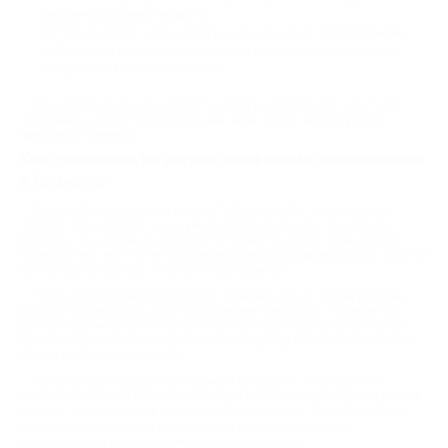
нарушениях обмена веществ.
Гастроэнтеролог – врач, который консультирует по проблемам с
ЖКТ. А также назначает профильные исследования, такие как
гастроскопия или колоноскопия.
Это далеко не все специалисты, которые предлагают услуги со
скидками на Biglion. Заходите к нам чаще, чтобы не пропустить
важные обновления.
Как сэкономить на услугах профильных специалистов
в Таганроге?
Консультации хорошего врача в Таганроге стоят недешево, но
платить полный прайс и не нужно. Ходите в клиники по купонам
Биглион – они сохранят до 70% от стоимости услуги. И без потери
качества: вас ждут те же специалисты высокой квалификации, что и за
полную цену. Разница – в отсутствии переплат.
Чтобы воспользоваться скидкой, выберите акцию в этом разделе.
Изучите условия: срок действия, включенные услуги и возможные
доплаты. Затем оплатите купон и запишитесь к врачу по контактам
организатора. Готово: осталось показать qr-код в клинике и получить
услугу по приятному прайсу.
Консультация профильного врача в Таганроге – это гарантия
точного диагноза и правильного плана лечения. Это не просто визит в
клинику, а инвестиция в здоровье и благополучие. Так почему бы не
позаботится о себе без лишних трат? Выбирайте акцию и
записывайтесь к актуальному врачу уже сегодня!