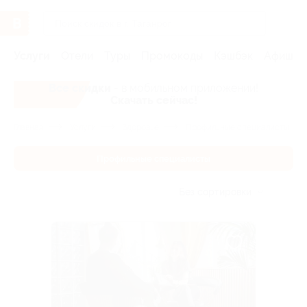
Услуги
Отели
Туры
Промокоды
Кэшбэк
Афиша 
Все скидки
- в мобильном приложении!
Скачать сейчас!
Главная
Услуги
Здоровье
Профильные специалисты
Профильные специалисты
Без сортировки