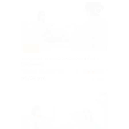
–50%
Консультации от астропсихолога Елены
Цыгановой
г. Пермь, ул. 25 Октября,
5.0
(7)
+1
д. 17
от 750 руб.
Куплено 1