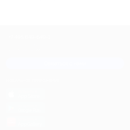
+7 495 649-649-1
Для звонка из Москвы
и регионов России
Связаться с нами
МОБИЛЬНОЕ ПРИЛОЖЕНИЕ
загрузить в
App Store
загрузить в
Google Play
загрузить в
AppGallery