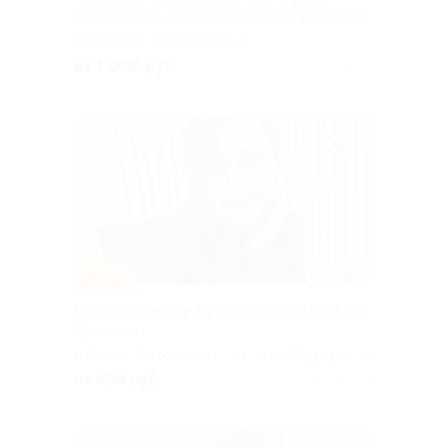
консультации психолога Марины Немцевой
г. Иваново, Лежневская ул.,
д. 55, эт. 4, каб. 4.21 (ТРЦ
от 1 000 руб.
Куплено 2
«Тополь»)
–50%
Психологические консультации от Натальи
Сунцовой
г. Пермь, Горловская
5.0
(21)
+2
ул., д. 92а
от 450 руб.
Куплено 1