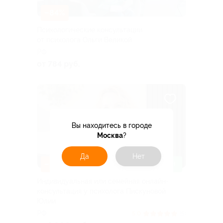
–84%
Психологические консультации
от психолога Ольги Великой
РФ
от 784 руб.
Вы находитесь в городе
Москва
?
Да
Нет
–50%
ЗАПИСАТЬСЯ ОНЛАЙН
Индивидуальная или семейная онлайн-
консультация у психолога Пискуновой
Юлии
РФ
5.0
(5)