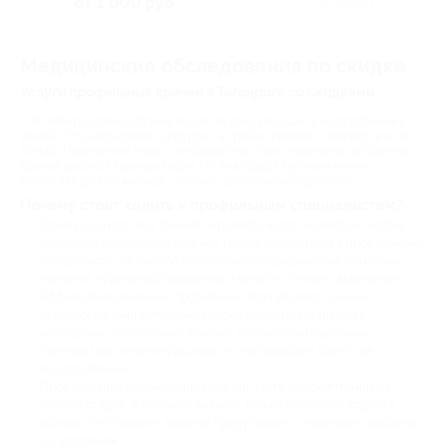
от 1 000 руб.
Куплено 1
Медицинские обследования по скидке
Услуги профильных врачей в Таганроге со скидками
В этом разделе собраны акции на консультации узкопрофильных
врачей. Это кардиологи, хирурги, гастроэнтерологи, неврологи и не
только. Посещение таких специалистов стоит недешево, особенно
врачей высокой квалификации. Но благодаря купонам можно
заплатить до 75% меньше – сейчас расскажем подробнее.
Почему стоит ходить к профильным специалистам?
Точная диагностика. Знаний терапевта часто не хватает, чтобы
поставить правильный диагноз. Нужно обращаться к профильному
специалисту: он быстро распознает специфические симптомы,
назначит нужные обследования и вынесет точное заключение.
Эффективное лечение. Профильный врач владеет самыми
прогрессивными методами в своей области. Он знаком с
новейшими протоколами лечения, специализированными
препаратами и манипуляциями. А это повышает шансы на
выздоровление.
Профилактика осложнений. Болезни часто бессимптомны на
ранней стадии, и чтобы их выявить, нужно регулярно ходить к
врачам. Это позволит вовремя предупредить серьезные проблемы
со здоровьем.