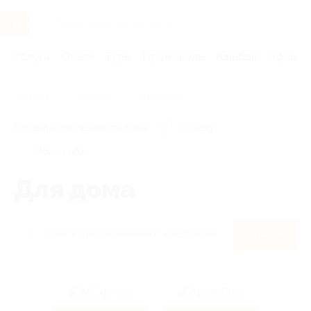
Услуги
Отели
Туры
Промокоды
Кэшбэк
Афиша 
Главная
Кэшбэк
Для дома
Правила получения кэшбэка
По чеку
Мой кэшбэк
Для дома
Найти