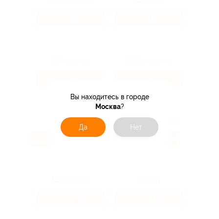
4%
4.62%
Кэшбэк
Кэшбэк
4.6%
10.4%
Кэшбэк
Кэшбэк
Вы находитесь в городе
Москва
?
Да
Нет
2.47%
160 ₽
Кэшбэк
Кэшбэк
5.12%
1.39%
Кэшбэк
Кэшбэк