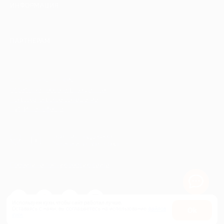
ИНФОРМАЦИЯ
ПАРТНЕРАМ
© 2010-2026 BIGLION
Обработка персональных данных
Пользовательское соглашение
Публичная оферта
Гарантия, поддержка
24 часа и возврат средств
Перейти на полную версию сайта
Используем куки, чтобы сайт работал лучше.
Оставаясь с нами, вы соглашаетесь на использование
файлов
Оk
куки.