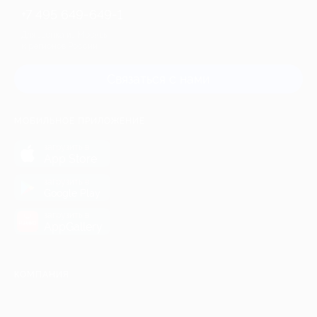
+7 495 649-649-1
Для звонка из Москвы
и регионов России
Связаться с нами
МОБИЛЬНОЕ ПРИЛОЖЕНИЕ
загрузить в
App Store
загрузить в
Google Play
загрузить в
AppGallery
КОМПАНИЯ