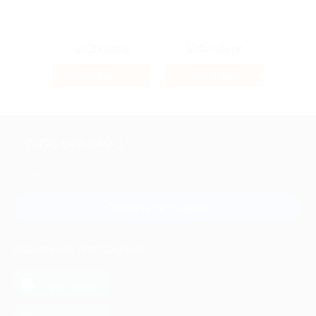
8%
7.9%
Кэшбэк
Кэшбэк
+7 495 649-649-1
Для звонка из Москвы
и регионов России
Связаться с нами
МОБИЛЬНОЕ ПРИЛОЖЕНИЕ
загрузить в
App Store
загрузить в