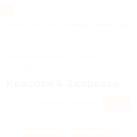
Услуги
Отели
Туры
Промокоды
Кэшбэк
Афиша 
Главная
Кэшбэк
Красота & Здоровье
Правила получения кэшбэка
По чеку
Мой кэшбэк
Красота & Здоровье
Найти