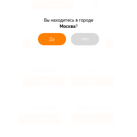
360 ₽
Кэшбэк
Вы находитесь в городе
Москва
?
Да
Нет
5.54%
4.66%
Кэшбэк
Кэшбэк
4.66%
4%
Кэшбэк
Кэшбэк
5.81%
1.6%
Кэшбэк
Кэшбэк