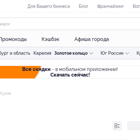
Для Вашего бизнеса
Блог
Франчайзинг
Воп
Промокоды
Кэшбэк
Афиша города
ург и область
Карелия
Золотое кольцо
Юг России
К
Все скидки
- в мобильном приложении!
Скачать сейчас!
Муром