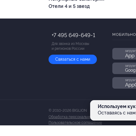
Отели 4 и 5 звезд
+7 495 649-649-1
МОБИЛЬНО
Для звонка из Москвы
и регионов России
загрузи
App 
Связаться с нами
загрузи
Goog
загрузи
AppG
Используем кук
© 2010-2026 BIGLION
Оставаясь с нам
Обработка персональных данных
Пользовательское соглашение
Публичная оферта