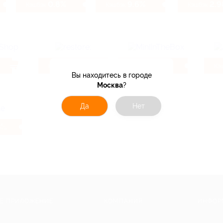
0.8%
9.6%
2.
Кэшбэк
Кэшбэк
Кэшбэк
0.78%
9.6%
Кэшбэк
Кэшбэк
Кэ
Вы находитесь в городе
Москва
?
Да
Нет
8%
Е ПРИЛОЖЕНИЕ
КОМПАНИЯ
ИНФОР