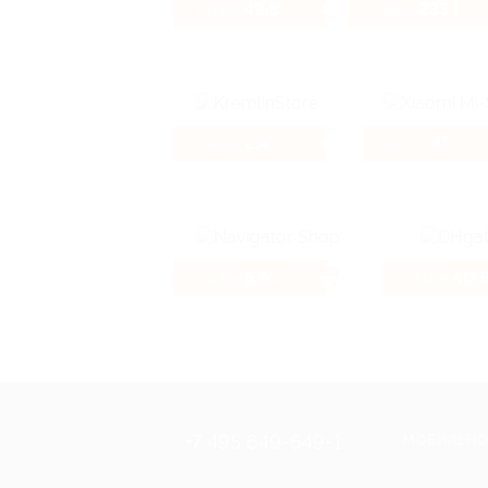
49.84%
233 ₽
Кэшбэк
Кэшбэк
2.4%
4%
Кэшбэк
Кэшбэк
5.6%
40.
Кэшбэк
Кэшбэк
+7 495 649-649-1
МОБИЛЬНО
Для звонка из Москвы