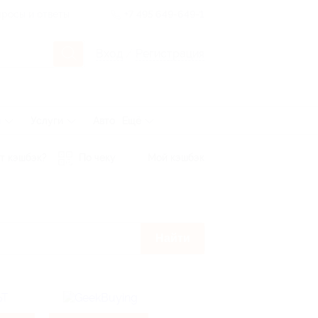
росы и ответы
+7 495 649-649-1
Вход
/
Регистрация
ы
Услуги
Авто
Ещё
т кэшбэк?
По чеку
Мой кэшбэк
Найти