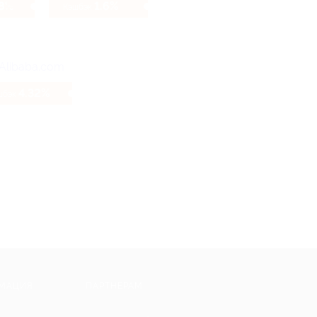
98%
1.6%
Кэшбэк
4.32%
шбэк
МАЦИЯ
ПАРТНЕРАМ