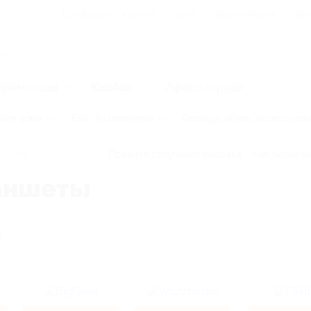
Для Вашего бизнеса
Блог
Франчайзинг
Воп
Промокоды
Кэшбэк
Афиша города
Для дома
Еда
Развлечения
Одежда, обувь, аксессуар
аншеты
Правила получения кэшбэка
Как работае
аншеты