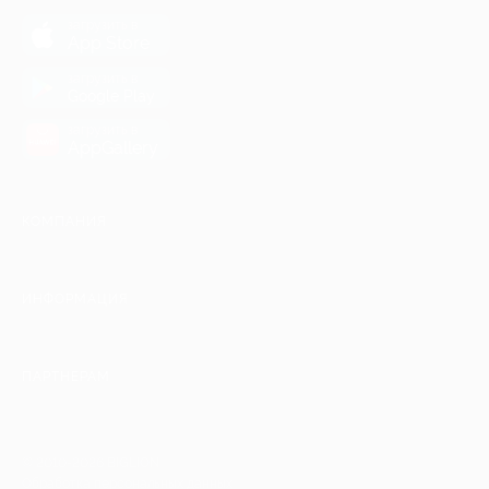
загрузить в
App Store
загрузить в
Google Play
загрузить в
AppGallery
КОМПАНИЯ
ИНФОРМАЦИЯ
ПАРТНЕРАМ
© 2010-2026 BIGLION
Обработка персональных данных