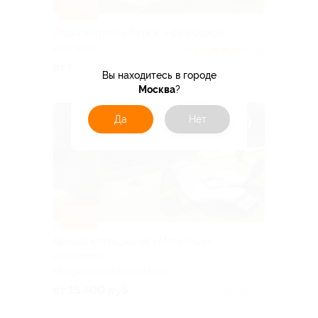
–30%
Отдых в отеле «Лачи 4*» со скидкой
МОСКВА
4.3
(31)
от 13 877 руб.
Куплено 779
Вы находитесь в городе
Москва
?
Да
Нет
–30%
Аренда коттеджа от «Метелица»
со скидкой
МОСКОВСКАЯ ОБЛАСТЬ
от 15 400 руб.
Куплено 2