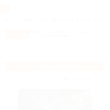
Услуги
Отели
Туры
Промокоды
Кэшбэк
Афиша 
Все скидки
- в мобильном приложении!
Скачать сейчас!
Главная
Отели
Москва и область
Отели в Подмосковье 
Отели в Подмосковье на ближайшие выходные
Без сортировки