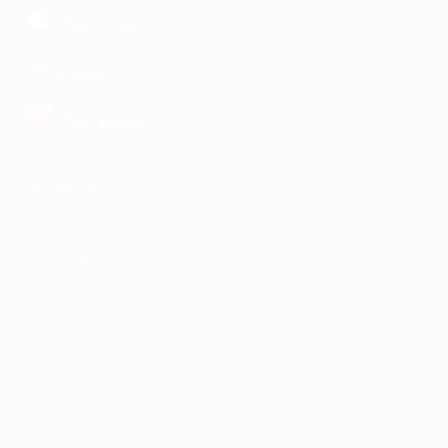
загрузить в
App Store
загрузить в
Google Play
загрузить в
AppGallery
КОМПАНИЯ
ИНФОРМАЦИЯ
ПАРТНЕРАМ
© 2010-2026 BIGLION
Обработка персональных данных