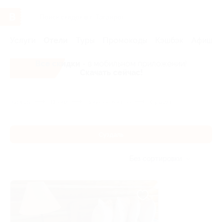
Услуги
Отели
Туры
Промокоды
Кэшбэк
Афиша 
Все скидки
- в мобильном приложении!
Скачать сейчас!
Главная
Отели
Золотое кольцо
Суздаль
Суздаль
Без сортировки