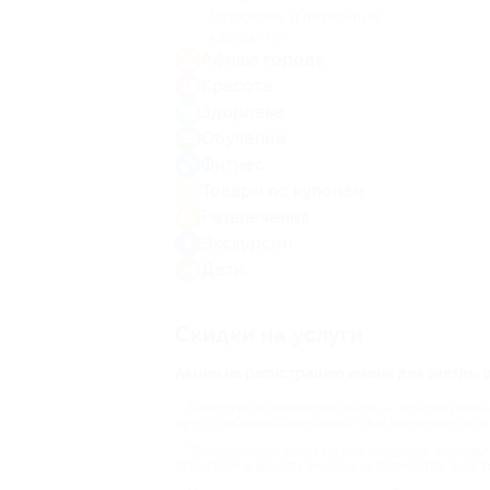
Гороскопы и натальные
карты
(42)
Афиша города
Красота
Здоровье
Обучение
Фитнес
Товары по купонам
Развлечения
Экскурсии
Дети
Скидки на услуги
Акции на регистрацию имени для звезды в
Регистрация имени для звезды — это оригинальн
друга, любимого или коллеги. Имя закрепляется 
Такие подарки дарят на дни рождения, годовщи
открыткой и вручить виновнику торжества. Зная 