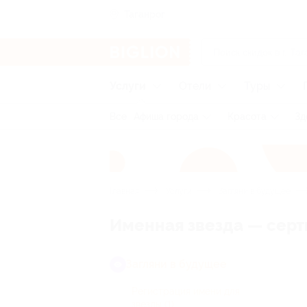
Таганрог
Услуги
Отели
Туры
Все
Афиша города
Красота
Зд
Главная
Услуги
Загляни в будущее
Именная звезда — серт
Загляни в будущее
Регистрация имени для
звезды
(1)