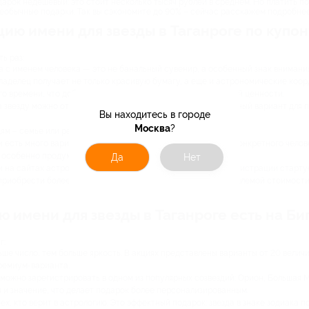
дарок недешевый: это стоит несколько тысяч рублей в среднем. Но платить по
необычные подарки. Так вы сэкономите до 90% – сейчас расскажем подробнее
ию имени для звезды в Таганроге по купон
ь раз:
а с именем человека — это не банальный сувенир, а особенный знак внимания
ладелец получает не только красивую бумагу, а еще и астрономические коо
го времени, что добавляет подарку достоверности и научной ценности.
а звезду можно отправить в любой город России. Это идеальный вариант для 
Вы находитесь в городе
Москва
?
ям – семье или рабочему коллективу.
и есть много вариантов, можно подобрать подходящий для конкретного челов
т особенно продуманным.
Да
Нет
и на сайтах астрономических сервисов стоимость такой регистрации старту
 приобрести более дорогие и интересные варианты по приемлемой стоимости
ю имени для звезды в Таганроге есть на Би
г:
ьше число, тем больше яркость. В акциях представлены варианты от 20 величи
ремиум-варианта.
у можно зарегистрировать в одном из популярных созвездий: Орион, Больша
ия и значение, что делает подарок более персонализированным.
ех, кто верит в астрологию. Это эффектный подарок: звезда в знаке зодиака 