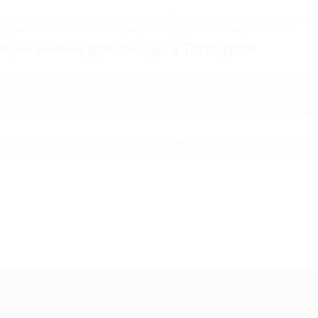
 дополнительные опции: рамку для сертификата, ламинирование, печать на ф
оздравлением в стихах — это превратит подарок в настоящее событие.
ации имени для звезды в Таганроге
 пользуйтесь купонами Биглион. Это несложно: зарегистрируйтесь на нашем
е на детали: какая величина звезды предлагается, в каком созвездии она нахо
на e-mail и в личный кабинет. Сохраните его на смартфон и перейдите на са
ить форму заказа. Затем по телефону или через мессенджер сообщите номер
купону — это оригинальный, красивый и запоминающийся подарок по приемлемо
я о вашем внимании и заботе. Не упустите шанс сделать по-настоящему неба
Е ПРИЛОЖЕНИЕ
КОМПАНИЯ
ИНФОР