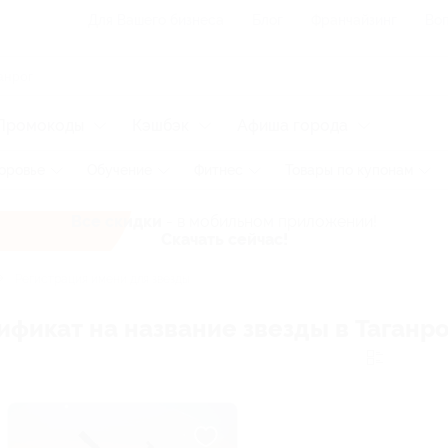
Для Вашего бизнеса
Блог
Франчайзинг
Воп
Промокоды
Кэшбэк
Афиша города
оровье
Обучение
Фитнес
Товары по купонам
Все скидки
- в мобильном приложении!
Скачать сейчас!
Регистрация имени для звезды
ификат на название звезды в Таганро