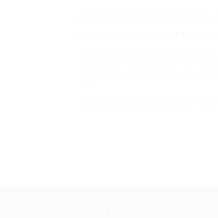
Чтобы сделать подарок еще красивее, закажите
Также можно заказать официальное вручение с п
Как сэкономить на регистр
Чтобы не переплачивать за необычный подарок,
и изучите условия. Пристальное внимание обратит
Выбрав акцию, оформите покупку: купон придет 
необходимо выбрать нужный сертификат и заполн
скидки.
Регистрация имени для звезды в Таганроге по 
человека, будет сиять на небе всегда, напомина
+7 495 649-649-1
МОБИЛЬНО