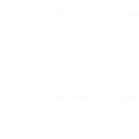
Регистрация имени для звезды в Таганроге – по
купонами Биглион, чтобы делать дорогим людям 
Причины сделать регистрац
Вот почему стоит попробовать такую услугу хот
Уникальный подарок на любой праздник. Звезд
Возможность наблюдать звезду в телескоп – в
телескопа и увидеть звезду в режиме реально
Подарок без привязки к месту – сертификат н
живут далеко.
Возможность подарить звезду нескольким люд
Большой выбор величин и созвездий – по акци
зодиака получателя — такой вариант выгляди
Серьезная экономия – в магазинах сувениров 
Биглион снижают цену до 90%, что позволяет
Какие акции на регистраци
У нас на сайте есть несколько типов таких услу
Регистрация звезд разной величины – чем мен
любой бюджет – от недорогого сувенира до п
Сертификаты в конкретных созвездиях. Звезд
и другие. У каждого созвездия - своя и истор
Сертификаты по знаку зодиака – вариант для т