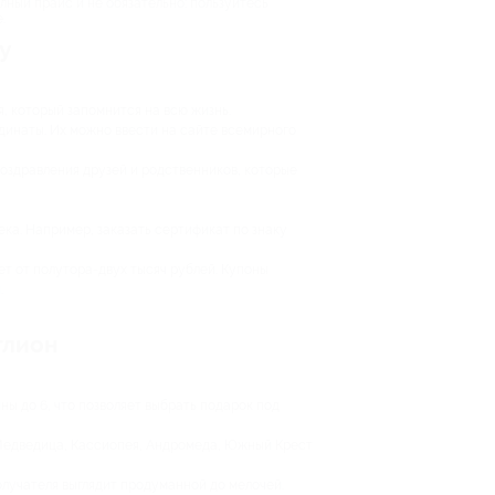
лный прайс и не обязательно: пользуйтесь
.
у
, который запомнится на всю жизнь.
рдинаты. Их можно ввести на сайте всемирного
поздравления друзей и родственников, которые
ека. Например, заказать сертификат по знаку
ет от полутора-двух тысяч рублей. Купоны
.
глион
ны до 6, что позволяет выбрать подарок под
я Медведица, Кассиопея, Андромеда, Южный Крест
получателя выглядит продуманной до мелочей.