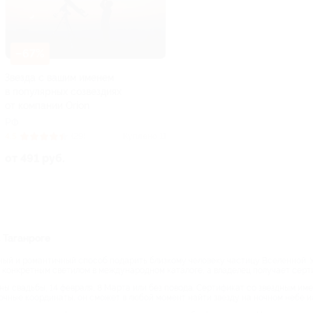
–67%
Звезда с вашим именем
в популярных созвездиях
от компании Orion
РФ
4.5
(29)
Куплено 11
от 491 руб.
 Таганроге
ый и романтичный способ подарить близкому человеку частицу Вселенной. Усл
за конкретным светилом в международном каталоге, а владелец получает серт
ны свадьбы, 14 февраля, 8 Марта или без повода. Сертификат со звездным им
точные координаты, он сможет в любой момент найти звезду на ночном небе и