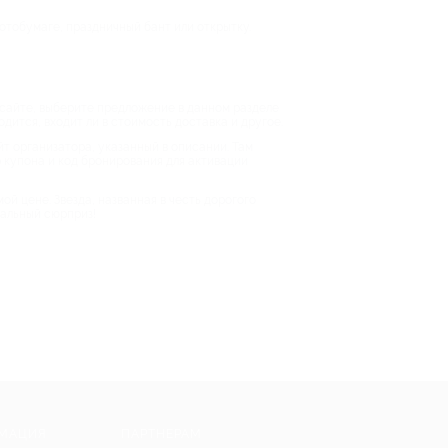
отобумаге, праздничный бант или открытку.
 сайте, выберите предложение в данном разделе
дится, входит ли в стоимость доставка и другое.
йт организатора, указанный в описании. Там
 купона и код бронирования для активации
й цене. Звезда, названная в честь дорогого
нальный сюрприз!
МАЦИЯ
ПАРТНЕРАМ