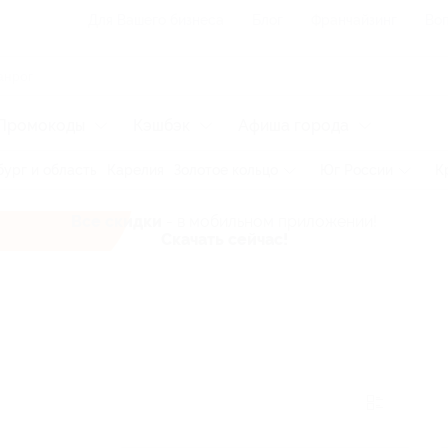
Для Вашего бизнеса
Блог
Франчайзинг
Воп
Промокоды
Кэшбэк
Афиша города
ург и область
Карелия
Золотое кольцо
Юг России
К
Все скидки
- в мобильном приложении!
Скачать сейчас!