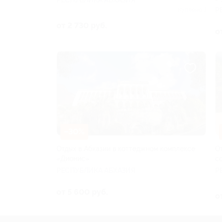
Р
Куплено 1
от 2 730 руб.
о
–30%
Отдых в Абхазии в коттеджном комплексе
О
«Дионис»
с
РЕСПУБЛИКА АБХАЗИЯ
Р
от 5 600 руб.
о