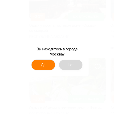
–30%
ДОСТУПНО НА ЛЕТО
Отдых у моря в гостевом доме «Оскар»
О
со скидкой
«
РЕСПУБЛИКА АБХАЗИЯ
Р
от 3 360 руб.
о
Вы находитесь в городе
Москва
?
Да
Нет
–30%
ДОСТУПНО НА ЛЕТО
Отдых в Абхазии в гостевом доме «Шанти»
А
в
РЕСПУБЛИКА АБХАЗИЯ