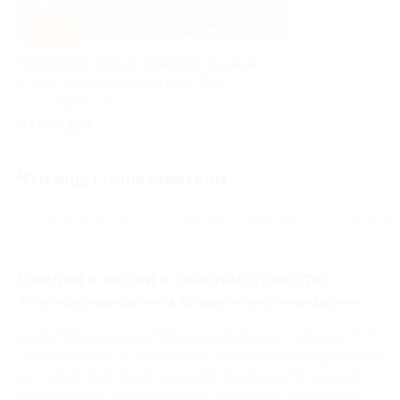
–98%
Посещение сеансов лазерной эпиляции
в сети салонов красоты Louis D’or
Сухаревская
+40
от 450 руб.
Куплено 2
Что ищут пользователи
Салон красоты
Маникюр и педикюр
Стрижка
Скидки и акции в салонах красоты
Услуги салонов красоты в Таганроге по купонам Биглион
Благодаря Биглион посещение салонов красоты в Таганроге уже не
роскошь, ведь вы можете существенно сэкономить с купонами.
Скидки составляют 30 и даже больше. На сайте регулярно появляются
новые выгодные предложения от проверенных партнеров. Вы сможете
легко найти салон красоты рядом и воспользоваться его услугами по
доступной цене. Следите за акциями, чтобы ничего не пропустить!