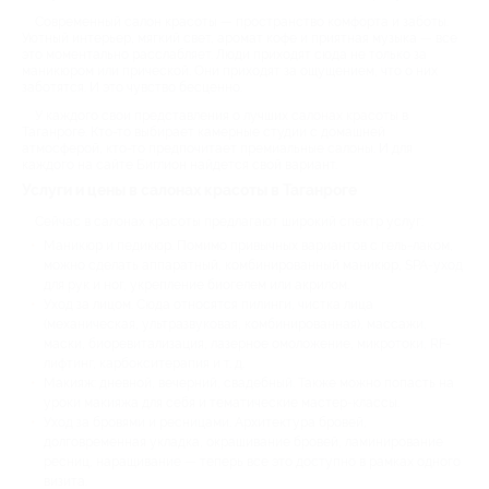
Современный салон красоты — пространство комфорта и заботы.
Уютный интерьер, мягкий свет, аромат кофе и приятная музыка — все
это моментально расслабляет. Люди приходят сюда не только за
маникюром или прической. Они приходят за ощущением, что о них
заботятся. И это чувство бесценно.
У каждого свои представления о лучших салонах красоты в
Таганроге. Кто-то выбирает камерные студии с домашней
атмосферой, кто-то предпочитает премиальные салоны. И для
каждого на сайте Биглион найдется свой вариант.
Услуги и цены в салонах красоты в Таганроге
Сейчас в салонах красоты предлагают широкий спектр услуг:
Маникюр и педикюр. Помимо привычных вариантов с гель-лаком,
можно сделать аппаратный, комбинированный маникюр, SPA-уход
для рук и ног, укрепление биогелем или акрилом.
Уход за лицом. Сюда относятся пилинги, чистка лица
(механическая, ультразвуковая, комбинированная), массажи,
маски, биоревитализация, лазерное омоложение, микротоки, RF-
лифтинг, карбокситерапия и т. д.
Макияж: дневной, вечерний, свадебный. Также можно попасть на
уроки макияжа для себя и тематические мастер-классы.
Уход за бровями и ресницами. Архитектура бровей,
долговременная укладка, окрашивание бровей, ламинирование
ресниц, наращивание — теперь все это доступно в рамках одного
визита.