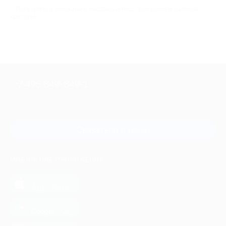
Пользуйтесь скидками и наслаждайтесь посещением салонов
красоты!
+7 495 649-649-1
Для звонка из Москвы
и регионов России
Связаться с нами
МОБИЛЬНОЕ ПРИЛОЖЕНИЕ
загрузить в
App Store
загрузить в
Google Play